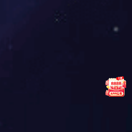
们通过不断优化自身结构，加强身体素质及技术磨
炼，在竞争激烈的大环境下实现逆袭，为中国网球事
业发展贡献力量。
未来，我们期待看到更多来自西安网球界的新星涌
现，用实力证明他们所付出的努力不会白费，也希望
这支优秀团队能继续秉持团结拼搏精神，在更广阔的
平台上书写新的辉煌篇章！
上一篇：
爵士与快船G七对决深度分析及胜…
下一篇：
武汉乒乓球队的成长之路：一段激情