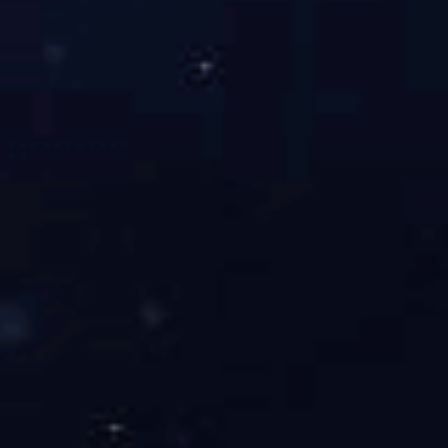
5.
数据分析：深入探讨WE团队成员个人能力表现
2026-07-02
6.
乒乓球比赛经验排行榜揭晓成都乒乓球队荣
2026-08-06
7.
足球明星中谁的进球最具艺术感和观赏性引
2026-07-17
8.
杭州排球队的节奏揭秘：深度解析排球运动的
2026-06-07
App下载
关于我们
隐私政策
服务协议
网站地图