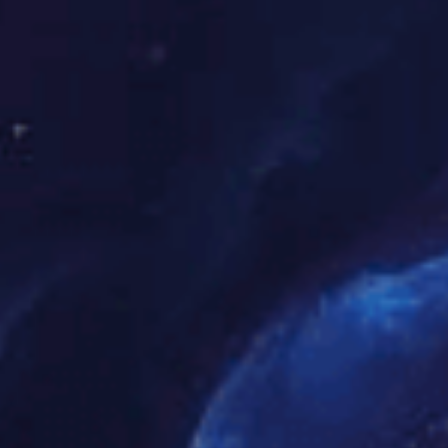
决策失误率上升，门将面对点球时的预判准确率从
75%跌至61%。心理专家开始介入赛程关键节点的备
战工作。
欧战参赛队的多线作战压力具有传导效应。参加欧冠
的球队在欧战次回合后的联赛中，平均跑动距离减少
9公里。这种状态低谷可能改变中游格局，2022年皇
家社会在欧冠淘汰赛阶段的三连败，间接助力比利亚
雷亚尔攀升至欧联区。赛程编排中的欧战缓冲期设置
愈发重要。
国际赛事干扰因素
FIFA病毒对西甲的影响尤为显著。2022年世界杯导致
12月赛程完全重构，巴萨在世界杯后10轮联赛失球数
较前期增加83%。南美国脚占比高的球队受影响更