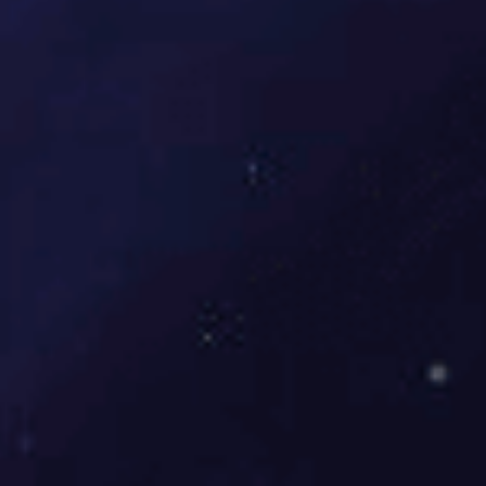
热带地区国脚定制个性化复训方案。
总结：
西甲联赛的赛程设计是精密运转的生态系统，时间维
度上的密集度、空间维度的主客场分布、竞争维度的
实力梯度以及全球维度的国际赛事，共同编织成影响
球队竞技状态的复杂网络。每个要素都如同精密齿轮
相互咬合，既可能产生正向协同效应，也可能引发连
锁性竞技衰退。现代足球管理正在从经验判断转向数
据驱动，通过量化分析实现赛程风险的提前预警与状
态调控。
展望未来，人工智能技术的深度应用将开启赛程优化
新纪元。通过机器学习模型模拟十万次赛程组合，寻
找最利于竞技状态保持的平衡方案。俱乐部与国家队