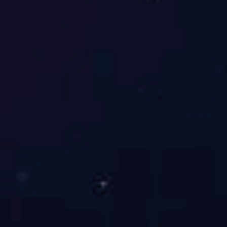
延伸阅读
1.
足球明星不疯的背后故事揭示了哪个国家的
2026-07-29
2.
足球明星的体质特征解析及其对竞技表现的
2026-07-23
3.
C罗女球迷专属头像设计让你的社交媒体焕
2026-07-18
4.
周磊专访：从街头到舞台的蜕变与坚持之路
2026-05-18
5.
广州网球队的节奏与激情：聚焦网球运动的魅
2026-06-29
6.
重庆羽毛球队的默契配合与战术探讨聚焦团