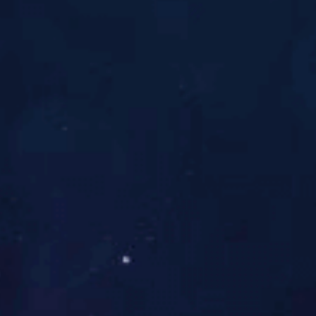
展过程中，团队不断吸
重视，尤其是对羽毛球
比赛经验，也提升了队
未来的发展提供了强有
力。在教练团队和训练
，这支队伍能够在全国