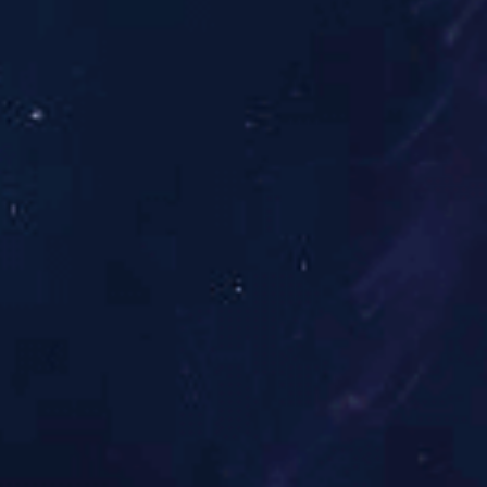
这篇文章，希望能够
1、南京羽
南京羽毛球队成立于上
纳优秀人才，并逐渐
项目的支持，南京队
近年来，在国内外各
伍整体水平。特别是
力的人才保障。
此外，通过与其他城
设施方面，他们均投
范围内崭露头角并非
2、排名带