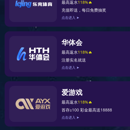
南京羽毛球
南京羽毛球队近期在
的实力，也引发了广
对南京羽毛球发展的
员的激励作用；接着