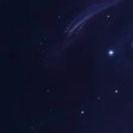
的运动，自然备受欢
特别是在学校教育中
养他们团结协作精神
锻炼环境。
此外，当地社区组织开
仅丰富了居民生活，
群众对羽毛球这项运
4、未来发
Nanjing 羽毛
们目标是朝着全国前
心理素质训练也是关
此外，在人才培养方