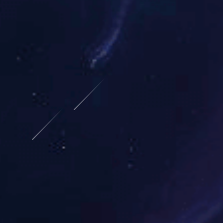
Nanjing 羽毛
于未来比赛胜利的渴
了继续奋斗下去的决
与此同时，此次排名
排，使得运动员们在
个性化指导，以提高
当然，这样的一项成
名，需要持续地努力
对随之而来的挑战。
3、推动当
Nanjing 羽毛
各界对于健康生活方