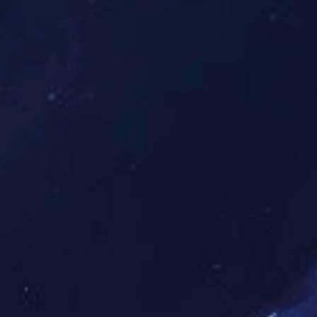
振奋，更增强了他们对
了回报，从而更加坚定
划以及针对性的战术安
据每位选手的特点进行
至进一步提升自己的排
们必须全力以赴，以应
有积极意义。随着社会
毛球作为一项易学易玩