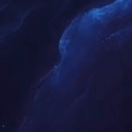
，通过举办各类赛事吸引更多年轻人加入，这样可以构建起一条
亦不可忽视。通过参加国际赛事或邀请国外高手进行交流，可以
这种多元化的发展策略，将为南京羽毛球队赢得更广泛认可创造
球队荣登全国第七名，无疑是一项值得庆祝的重要成就，它标志着这支
成绩不仅反映出运动员个人能力，更体现出整个团队协作精神及
影响。
njing 羽毛球队能够继续秉承拼搏精神，加强内部建设，提高整
文化推广上，都能取得更大的突破，实现更高的发展目标！