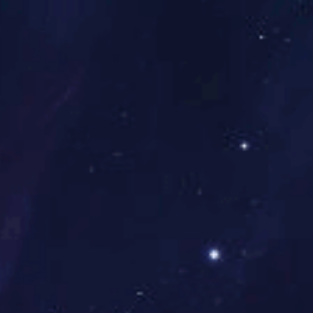
球队荣登全国第七名，可谓是一种极大的鼓舞。这不仅令全体队员感到
望。有很多运动员表示，这样的荣誉让他们感受到努力付出得到
心。
也给教练组带来了巨大的信心。他们认为，通过合理制定训练计
比赛中发挥出了最佳水平。此外，在日常训练中，教练们也会根
整体战斗力。
就也意味着更高层次上的竞争压力。运动员们意识到，要保持甚
训练，不断突破自我。因此，此次荣誉既是动力，也是鞭策，他
地羽毛球文化
球队取得如此佳绩，对于推动当地乃至全国范围内的羽毛球文化建设具
式认识的提高，人们越来越多地参与到各种体育活动中来，而羽