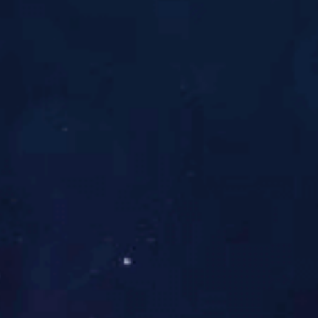
术，增强自身竞争优
的基础技能，而且还掌
等，通过不断地训练，
力。
整却能产生巨大的效
。这种灵活性使得成都
队员们更好地发挥各自
在赛场上的表现提供了