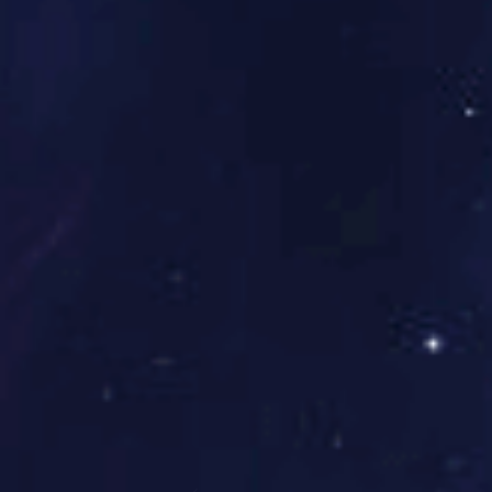
地域文化对球队建设产生深远影响，浙商精神中的务
实创新特质渗透到俱乐部管理中。稠州银行队率先建
立数字化训练分析系统，广厦队开创校企合作培养模
式，这些创新举措为后续发展奠定基础。
近年战绩亮点
2020-2021赛季成为浙江篮球的转折点，稠州银行队
常规赛豪取41胜11负，创队史最佳战绩。吴前当选常
规赛MVP，其与程帅澎组成的后场双枪场均贡献48
分，三分命中率联盟前三。球队采用的美式跑轰战术
场均得分116分，刷新CBA进攻效率纪录。
浙江广厦队同期表现同样抢眼，胡金秋连续两个赛季
入选最佳阵容一阵，与孙铭徽、赵岩昊组成的本土三