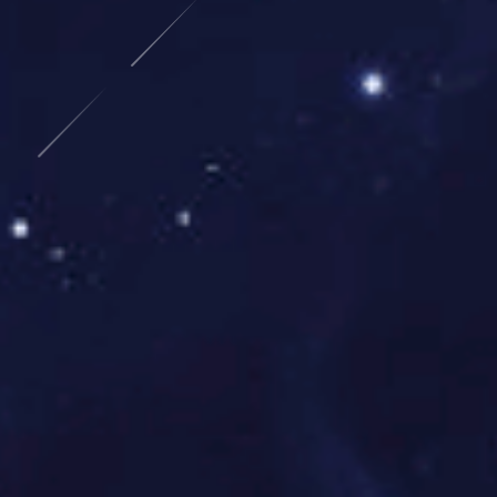
巨头场均合砍65分。2022年季后赛连克强敌闯入总决
赛，虽然最终不敌辽宁队，但七场系列赛场均净胜分
保持正值，展现出强大竞争力。
双雄并起格局下，浙江德比成为联赛焦点赛事。2023
年1月的德比战现场观众突破1.2万人，网络直播观看
量破千万。两队交替领跑的激烈对抗，既提升本地篮
球热度，也推动着战术体系的持续进化。
面临多重挑战
阵容深度问题逐渐显现，稠州银行队主力球员场均出
战时间高居联盟榜首，余嘉豪等年轻中锋尚未形成稳
定轮换。广厦队近三年遭遇12人次重大伤病，胡金秋
2023赛季因脾脏破裂缺阵两个月，暴露出医疗团队应
急处理能力的短板。