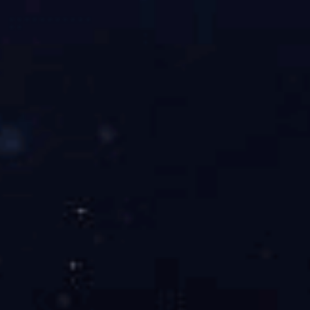
7.
深圳网球队以71分领跑杯赛积分榜展现强劲
2026-07-22
8.
攀登人生的巅峰：周芳与深度对话的启示与反
2026-06-01
App下载
关于我们
隐私政策
服务协议
网站地图
认识 开云kaiyun官网
开云（中国）Kaiyun官网（kaiyun.com）世界杯官网认证平台，开
云kaiyun官网、登录入口、网页版、综合全站、手机APP下载最新链
接，Kaiyun开云官网平台覆盖足球赛事分析、篮球数据统计及热门体