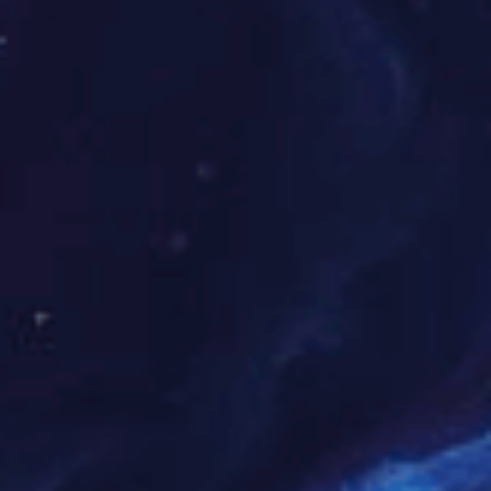
培养等内容。这些科学的方法使得每次训练都有针对
性，有效提升了整体水平。
除了常规训练外，赵秀英还特别注重营养摄入和身体
恢复。通过合理饮食来补充能量，使身体保持最佳状
态，同时也保证肌肉得到必要修复。此外，她还参与
各类心理辅导课程，以增强自己的心理素质，提高应
对压力和竞争环境中的能力。
这种严谨而科学的方法不仅让赵秀英在技术上不断突
破，更让她学会了如何管理自己的身体和心理状态，
使得持续高强度训练变得更加有效。同时，这种专业
化的发展模式也为后来许多年轻选手提供了借鉴和启
示。
4、未来目标与追求