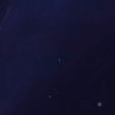
论是在个人成就还是行业发展方面，她都将继续迈出
坚定步伐，以实际行动诠释什么是真正意义上的坚持
与拼搏。
总结：
综上所述，“攀岩女王”赵秀英凭借其坚韧不拔、自我
超越的精神，在艰难险阻中不断前行。从热爱开始，
到面对伤痛，再到科学训练，以及明确未来目标，每
一步都展示着她作为顶尖选手的不懈努力。这些故事
不仅激励着无数年轻人去追逐自己的梦想，更是一种
勇敢面对生活挑战的重要启示。
最终，我们可以看到，坚持与付出从来都是成功不可
或缺的一部分。正如赵秀英所体现出的那样，只要心
怀热情，不畏艰难，就一定能够在人生旅途中创造属