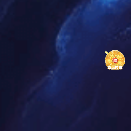
Zhao Xiu Ying并未满足于过去所取得的一切荣誉，而
是在不断总结经验教训后确立新的目标——争取在国
际大赛上赢得更多金牌。为了实现这一目标，她积极
参与各种赛事，不断积累经验，锻炼自己的战斗力。
同时，也希望能够将自己所学带给更多年轻选手，引
导他们走向更广阔的发展空间。
此外，在推动个人发展的同时，赵秀英也关注整个攀
岩事业的发展，希望通过自身努力提高公众对这项运
动认知度。通过举办讲座、推广活动等方式，让更多
人了解并参与到攀岩运动中来，为中国攀岩事业贡献
一份力量。
未来对于赵秀英而言，是充满无限可能性的旅程。无