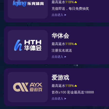
成都排球队技术
近年来，随着排球运
队在比赛中的技术争
排球运动的热爱，也
首先是比赛中的技术