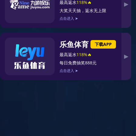
己见探讨战术选择
受关注。然而，近期该
，这不仅反映了人们对
面深入探讨这一话题：
赛结果的影响以及最后