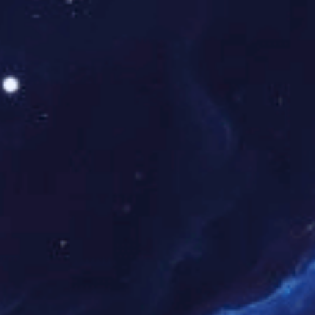
成功并非只依赖某一种单一的方法，而是在特定情况下灵活运用
一支球队能够适时调整自己的打法，就能创造出意想不到的机会
不妨尝试更多新颖且具攻击性的策略，以提升整体表现。
战略，都需要全队上下达成共识。只有当每位成员都清楚自身角
能形成合力，从而提高整体竞争力。在这种情况下，教练组必须
致朝着相同方向前进。
展的展望
发了一系列讨论，但更应成为成都排球队未来发展的契机。面对
，对以往所采取的方法进行评估，从而找出不足之处并加以改进
富自身技战术体系。
手方面，加强技术培训也是非常必要的一环。从长远来看，要想
，应注重后备力量建设，为将来的发展打下坚实基础。同时，通