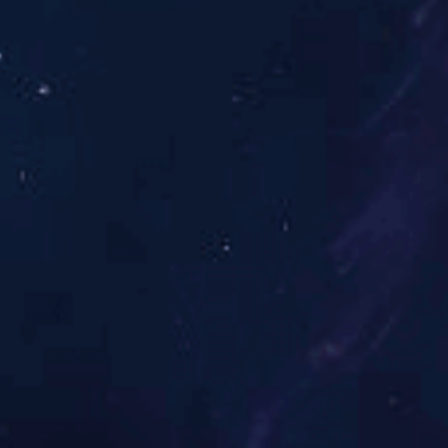
对于未来发展的展望
1、比赛中
成都排球队在最近的
括拦网时手臂位置的
结果，因此引起了众
针对这些争议，不同
了成都队员发挥出最
的，应该尊重其判断
此外，还有一些专业
由于每位裁判的理解
上，在其他队伍之间
2、球迷与