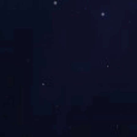
4.
攀登人生的巅峰：周芳与深度对话的启示与
2026-06-01
5.
深圳乒乓球队的崛起与奋斗历程揭秘大师赛
2026-08-03
6.
足球明星们的口香糖之谜揭晓你知道他们的
2026-07-28
7.
杭州街舞队引领节奏革新潮流探索街舞艺术
2026-06-25
8.
全球足球明星收入排行榜谁是最富有的球员
2026-07-26