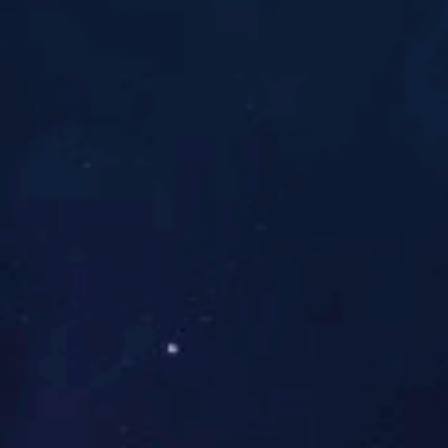
烈的讨论。这些判罚包
，但却直接影响到比赛
偏颇，他们认为这影响
决定都是经过深思熟虑
规则已经相对完善，但
仅发生在成都排球队身