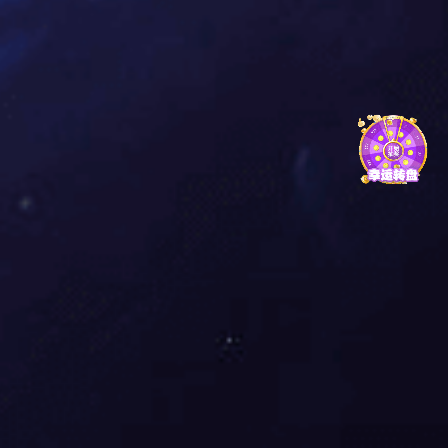
力。
烈竞争中立于不败之
质深刻理解，也暴露出当
远影响，因此更加需要
，为广大球迷带来更多
大梦想！