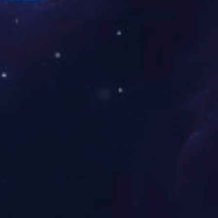
上一篇：
李敏专访：深入探讨CSGO的辉煌历程…
延伸阅读
1.
深圳极限运动队的区域防守体系与战术创新
2026-07-03
2.
足球明星猜姓名游戏挑战你的足球知识与记
2026-07-31
3.
成都滑板队在全国滑板战术排行榜中荣获第
2026-06-30