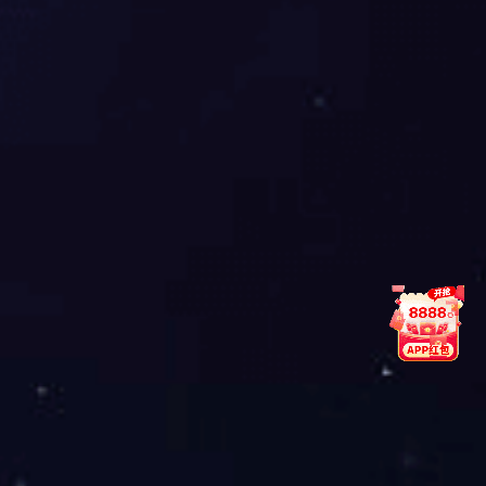
下一篇：
英超球队的社会责任与公益活动